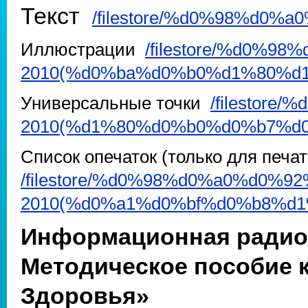
Текст
/filestore/%d0%98%d0%a
Иллюстрации
/filestore/%d0%9
2010(%d0%ba%d0%b0%d1%80%d1
Универсальные точки
/filestor
2010(%d1%80%d0%b0%d0%b7%d0
Список опечаток (только для печат
/filestore/%d0%98%d0%a0%d0%9
2010(%d0%a1%d0%bf%d0%b8%d
Информационная радио
Методическое пособие к
Здоровья»