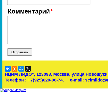
Комментарий
НЦИМ ЛИДО",
123098, Москва, улица Новощукин
Телефон : +7(925)620-06-74.
e-mail: scimlido@