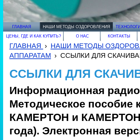
ГЛАВНАЯ
НАШИ МЕТОДЫ ОЗДОРОВЛЕНИЯ
ТЕХНОЛОГИ
ЦЕНЫ, ГДЕ И КАК КУПИТЬ?
О НАС
КОНТАКТЫ
ГЛАВНАЯ
›
НАШИ МЕТОДЫ ОЗДОРОВ
АППАРАТАМ
›
ССЫЛКИ ДЛЯ СКАЧИВ
ССЫЛКИ ДЛЯ СКАЧИ
Информационная радио
Методическое пособие 
КАМЕРТОН и КАМЕРТОН 
года). Электронная верс