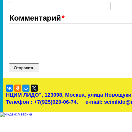
Комментарий
НЦИМ ЛИДО",
123098, Москва, улица Новощукин
Телефон : +7(925)620-06-74.
e-mail: scimlido@